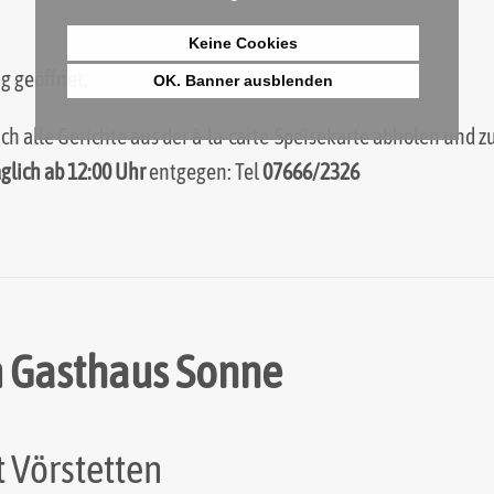
Keine Cookies
g geöffnet.
OK. Banner ausblenden
uch alle Gerichte aus der à-la-carte-Speisekarte abholen un
äglich ab 12:00 Uhr
entgegen: Tel
07666/2326
 Gasthaus Sonne
t Vörstetten